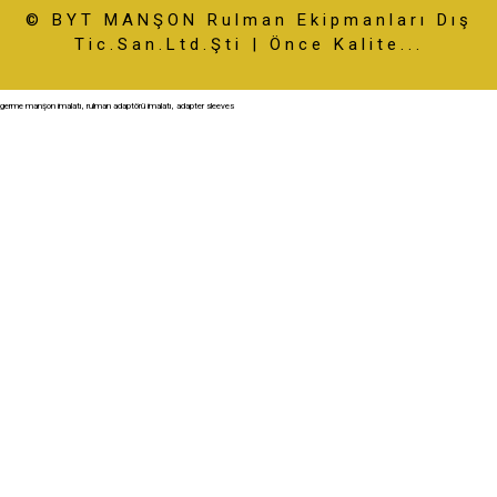
© BYT MANŞON Rulman Ekipmanları Dış
Tic.San.Ltd.Şti | Önce Kalite...
germe manşon imalatı, rulman adaptörü imalatı, adapter sleeves